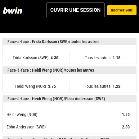
OUVRIR UNE SESSION
Inscrivez-vous
Face-à-face : Frida Karlsson (SWE)/toutes les autres
Frida Karlsson (SWE)
Tous les autres
4.30
1.18
Frida Karlsson (SWE)
4.30
Tous les autres
1.18
Face-à-face : Heidi Weng (NOR)/toutes les autres
Heidi Weng (NOR)
Tous les autres
3.75
1.22
Heidi Weng (NOR)
3.75
Tous les autres
1.22
Face-à-face : Heidi Weng (NOR)/Ebba Andersson (SWE)
Heidi Weng (NOR)
1.55
Ebba Andersson (SWE)
2.30