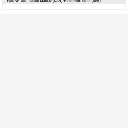
Heidi Weng (NOR)
Ebba Andersson (SWE)
1.55
2.30
Face-à-face : Alison Mackie (CAN)/Helen Hoffmann (GER)