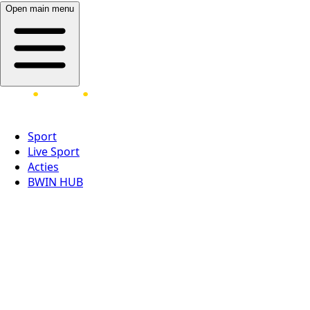
Open main menu
Sport
Live Sport
Acties
BWIN HUB
LOG IN
REGISTREER