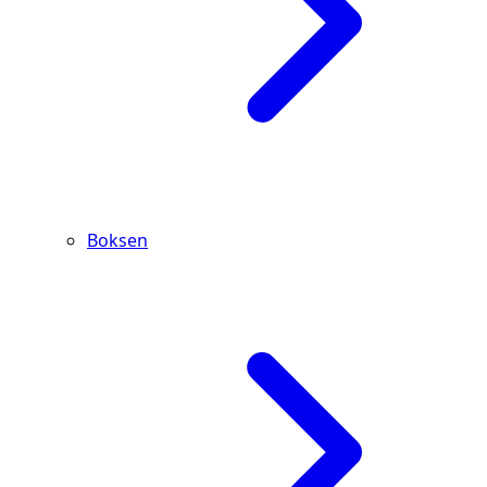
Boksen