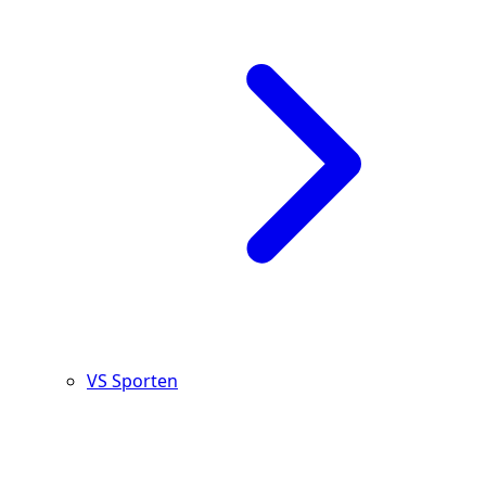
VS Sporten