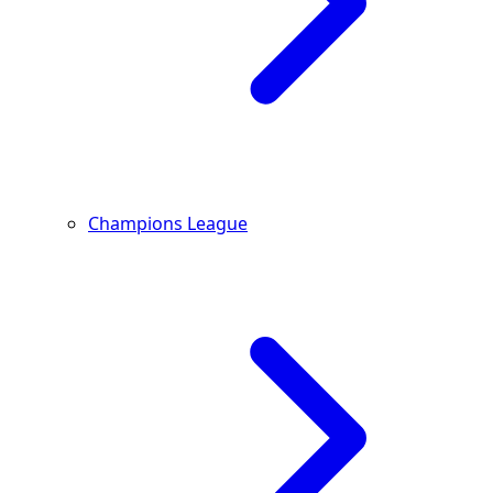
Champions League