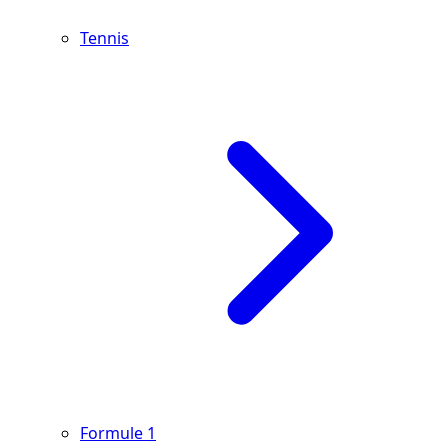
Tennis
Formule 1