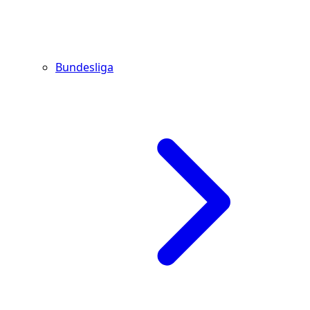
Bundesliga