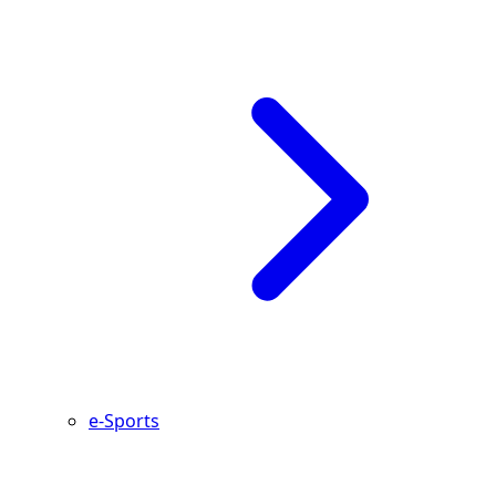
e-Sports