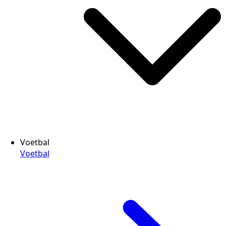
Voetbal
Voetbal