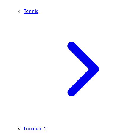
Tennis
Formule 1