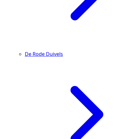
De Rode Duivels