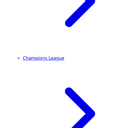
Champions League