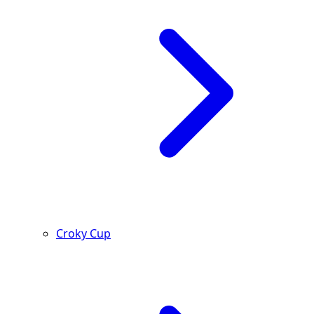
Croky Cup