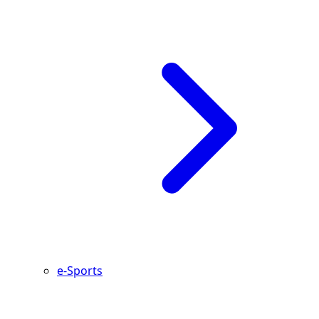
e-Sports