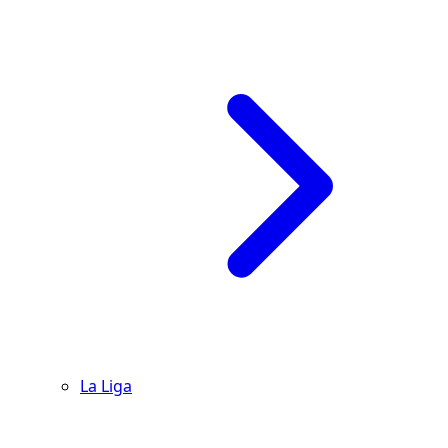
La Liga