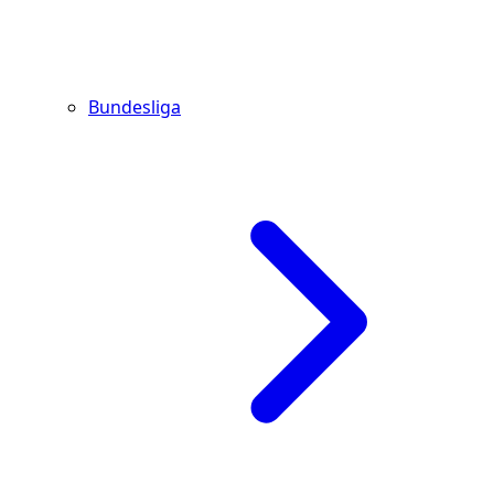
Bundesliga