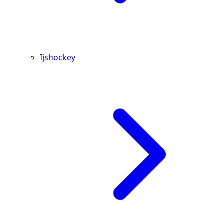
Ijshockey