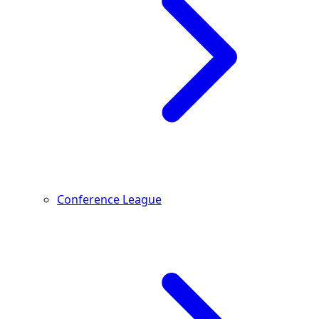
Conference League