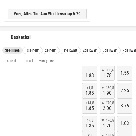
Voeg Alles Toe Aan Weddenschap 6.79
Basketbal
Spellijnen
1ste helft
2e helft
1ste kwart
2de kwart
3de kwart
4de kwar
Spread
Totaal
Money Line
-1,5
▲ 130,5
1.55
1.83
1.78
+1,5
▼ 130,5
2.25
1.85
1.90
+14,5
▲ 170,5
8.75
1.85
2.00
-14,5
▼ 170,5
1.03
1.85
1.70
-3,5
▲ 159,5