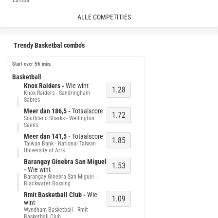
Europa
ALLE COMPETITIES
Trendy Basketbal combo's
Start over 
56 min.
Basketball
Knox Raiders -
Wie wint
1.28
Knox Raiders - Sandringham
Sabres
Meer dan 186,5 -
Totaalscore
1.72
Southland Sharks - Wellington
Saints
Meer dan 141,5 -
Totaalscore
1.85
Taiwan Bank - National Taiwan
University of Arts
Barangay Ginebra San Miguel
1.53
-
Wie wint
Barangay Ginebra San Miguel -
Blackwater Bossing
Rmit Basketball Club -
Wie
1.09
wint
Wyndham Basketball - Rmit
Basketball Club