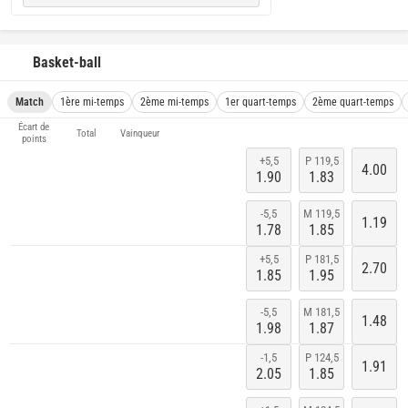
Basket-ball
Match
1ère mi-temps
2ème mi-temps
1er quart-temps
2ème quart-temps
Écart de
Total
Vainqueur
points
+5,5
P 119,5
4.00
1.90
1.83
-5,5
M 119,5
1.19
1.78
1.85
+5,5
P 181,5
2.70
1.85
1.95
-5,5
M 181,5
1.48
1.98
1.87
-1,5
P 124,5
1.91
2.05
1.85