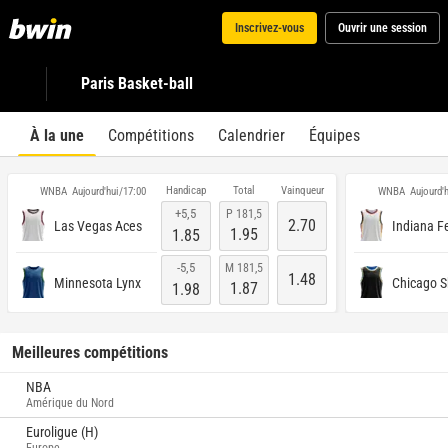
Inscrivez-vous
Ouvrir une session
Paris Basket-ball
À la une
Compétitions
Calendrier
Équipes
Handicap
Total
Vainqueur
WNBA
WNBA
Aujourd'hui/17:00
Aujourd'
+5,5
P 181,5
2.70
Las Vegas Aces
Indiana F
1.95
1.85
-5,5
M 181,5
1.48
Minnesota Lynx
Chicago S
1.87
1.98
Meilleures compétitions
NBA
Amérique du Nord
Euroligue (H)