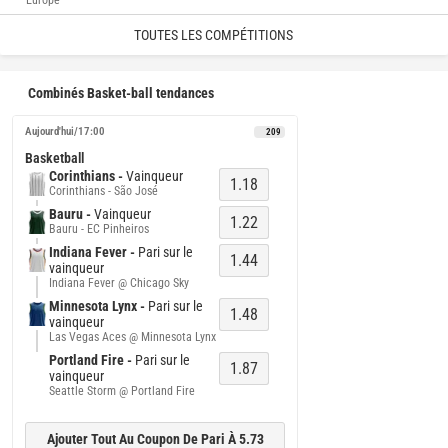
Europe
TOUTES LES COMPÉTITIONS
Combinés Basket-ball tendances
Aujourd'hui/17:00
209
Basketball
Corinthians -
Vainqueur
1.18
Corinthians - São José
Bauru -
Vainqueur
1.22
Bauru - EC Pinheiros
Indiana Fever -
Pari sur le
1.44
vainqueur
Indiana Fever @ Chicago Sky
Minnesota Lynx -
Pari sur le
1.48
vainqueur
Las Vegas Aces @ Minnesota Lynx
Portland Fire -
Pari sur le
1.87
vainqueur
Seattle Storm @ Portland Fire
Ajouter Tout Au Coupon De Pari À 5.73