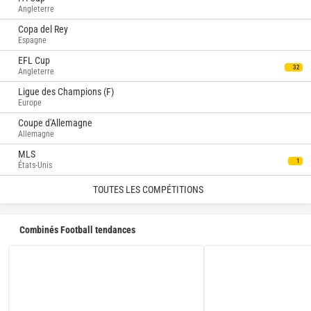
Angleterre
Copa del Rey
Espagne
EFL Cup
32
Angleterre
Ligue des Champions (F)
Europe
Coupe d'Allemagne
Allemagne
MLS
1
États-Unis
TOUTES LES COMPÉTITIONS
Combinés Football tendances