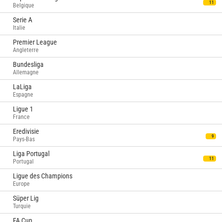
11
Belgique
Serie A
Italie
Premier League
Angleterre
Bundesliga
Allemagne
LaLiga
Espagne
Ligue 1
France
Eredivisie
9
Pays-Bas
Liga Portugal
11
Portugal
Ligue des Champions
Europe
Süper Lig
Turquie
FA Cup