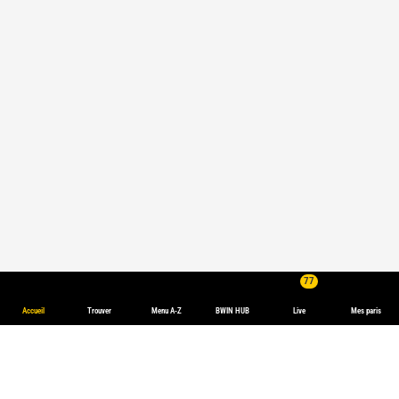
77
Accueil
Trouver
Menu A-Z
BWIN HUB
Live
Mes paris