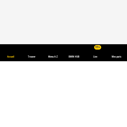
99+
Accueil
Trouver
Menu A-Z
BWIN HUB
Live
Mes paris
Paris sportifs chez bwin
Les paris sportifs dans de nombreux sports sont disponibles sur
bwin. Que vous soyez un grand fan de sport ou un parieur