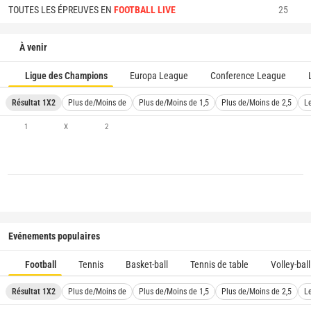
TOUTES LES ÉPREUVES EN
FOOTBALL LIVE
25
À venir
Ligue des Champions
Europa League
Conference League
Résultat 1X2
Plus de/Moins de
Plus de/Moins de 1,5
Plus de/Moins de 2,5
L
1
X
2
Evénements populaires
Football
Tennis
Basket-ball
Tennis de table
Volley-ball
Résultat 1X2
Plus de/Moins de
Plus de/Moins de 1,5
Plus de/Moins de 2,5
L