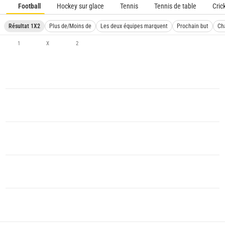
Football
Hockey sur glace
Tennis
Tennis de table
Cric
Résultat 1X2
Plus de/Moins de
Les deux équipes marquent
Prochain but
Ch
1
X
2