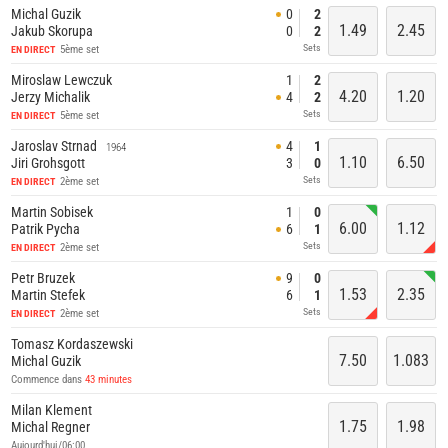
Michal Guzik
0
2
1.49
2.45
Jakub Skorupa
0
2
Sets
5ème set
EN DIRECT
Miroslaw Lewczuk
1
2
4.20
1.20
Jerzy Michalik
4
2
Sets
5ème set
EN DIRECT
Jaroslav Strnad
4
1
1964
1.10
6.50
Jiri Grohsgott
3
0
Sets
2ème set
EN DIRECT
Martin Sobisek
1
0
6.00
1.12
Patrik Pycha
6
1
Sets
2ème set
EN DIRECT
Petr Bruzek
9
0
1.53
2.35
Martin Stefek
6
1
Sets
2ème set
EN DIRECT
Tomasz Kordaszewski
7.50
1.083
Michal Guzik
Commence dans
43 minutes
Milan Klement
1.75
1.98
Michal Regner
Aujourd'hui/06:00