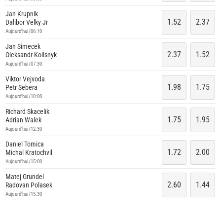
Jan Krupnik
1.52
2.37
Dalibor Velky Jr
Aujourd'hui/06:10
Jan Simecek
2.37
1.52
Oleksandr Kolisnyk
Aujourd'hui/07:30
Viktor Vejvoda
1.98
1.75
Petr Sebera
Aujourd'hui/10:00
Richard Skacelik
1.75
1.95
Adrian Walek
Aujourd'hui/12:30
Daniel Tomica
1.72
2.00
Michal Kratochvil
Aujourd'hui/15:00
Matej Grundel
2.60
1.44
Radovan Polasek
Aujourd'hui/15:30