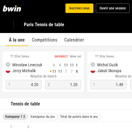
Inscrivez-vous
Ouvrir une session
Paris Tennis de table
À la une
Compétitions
Calendrier
TT Elite Series
TT Elite Series
5ème set
EN DIRECT
Miroslaw Lewczuk
Michal Guzik
6
9
11
11
1
Jerzy Michalik
Jakub Skorupa
11
11
7
7
4
Résultat du match
Résultat d
1
4.20
2
1.20
1
1.49
Tennis de table
Vainqueur 1 2
Vainqueur du jeu
Total de points dans le jeu
1
2