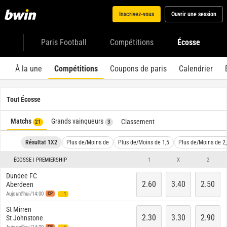
Inscrivez-vous
Ouvrir une session
Paris Football
Compétitions
Écosse
À la une
Compétitions
Coupons de paris
Calendrier
Tout Écosse
Matchs
Grands vainqueurs
Classement
21
3
Résultat 1X2
Plus de/Moins de
Plus de/Moins de 1,5
Plus de/Moins de 2,
ÉCOSSE | PREMIERSHIP
1
X
2
Dundee FC
2.60
3.40
2.50
Aberdeen
Aujourd'hui/14:00
CP
1
St Mirren
2.30
3.30
2.90
St Johnstone