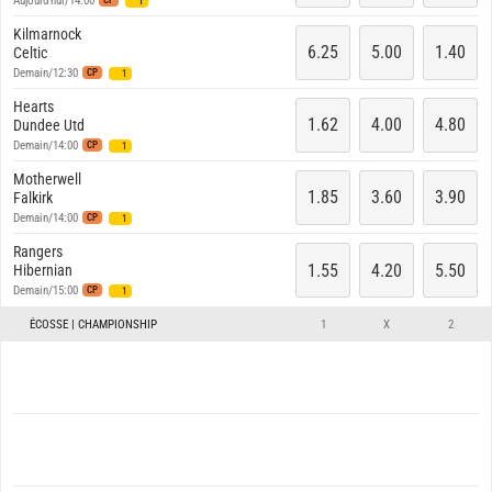
Aujourd'hui/14:00
CP
1
Kilmarnock
6.25
5.00
1.40
Celtic
Demain/12:30
CP
1
Hearts
1.62
4.00
4.80
Dundee Utd
Demain/14:00
CP
1
Motherwell
1.85
3.60
3.90
Falkirk
Demain/14:00
CP
1
Rangers
1.55
4.20
5.50
Hibernian
Demain/15:00
CP
1
ÉCOSSE | CHAMPIONSHIP
1
X
2