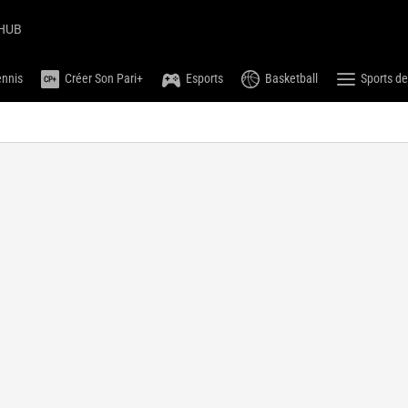
HUB
ennis
Créer Son Pari+
Esports
Basketball
Sports de