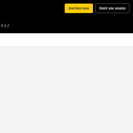
Inscrivez-vous
Ouvrir une session
 A à Z
Media
Choisissez une compétition
Choisissez
dans la liste
des
compétitions
en live pour
afficher le
media.