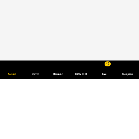
42
Accueil
Trouver
Menu A-Z
BWIN HUB
Live
Mes paris