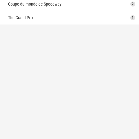
Coupe du monde de Speedway
2
The Grand Prix
1