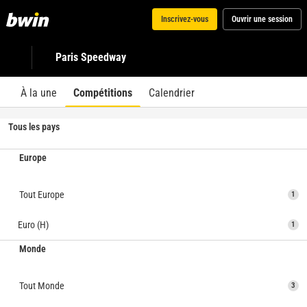
Inscrivez-vous
Ouvrir une session
Paris Speedway
À la une
Compétitions
Calendrier
Tous les pays
Europe
Tout Europe
1
Euro (H)
1
Monde
Tout Monde
3