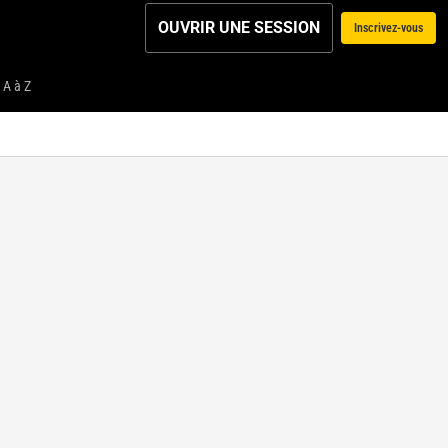
OUVRIR UNE SESSION
Inscrivez-vous
 A à Z
Media
Choisissez une compétition
Choisissez
dans la liste
des
compétitions
en live pour
afficher le
media.