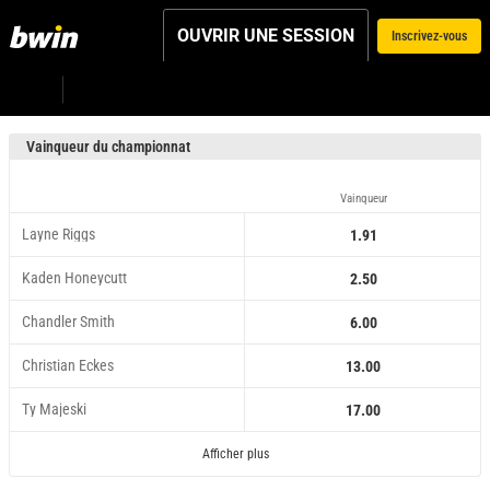
OUVRIR UNE SESSION
Inscrivez-vous
Vainqueur du championnat
Vainqueur
Layne Riggs
1.91
Kaden Honeycutt
2.50
Chandler Smith
6.00
Christian Eckes
13.00
Ty Majeski
17.00
Afficher plus