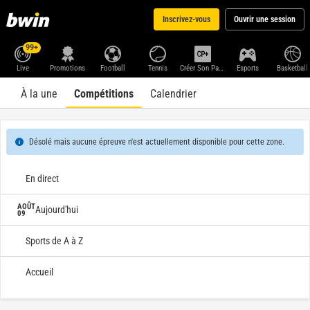
Inscrivez-vous
Ouvrir une session
99+
Live
Promotions
Football
Tennis
Créer Son Pari+
Esports
Basketball
À la une
Compétitions
Calendrier
Désolé mais aucune épreuve n'est actuellement disponible pour cette zone.
En direct
AOÛT
Aujourd'hui
09
Sports de A à Z
Accueil