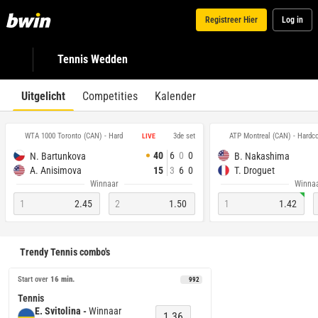
Registreer Hier
Log in
Tennis Wedden
Uitgelicht
Competities
Kalender
WTA 1000 Toronto (CAN) - Hard
ATP Montreal (CAN) - Hardco
3de set
LIVE
40
6
0
0
N. Bartunkova
B. Nakashima
A. Anisimova
15
3
6
0
T. Droguet
Winnaar
Winna
1
2.45
2
1.50
1
1.42
Trendy Tennis combo's
Start over 
16 min.
992
Tennis
E. Svitolina -
Winnaar
1.36