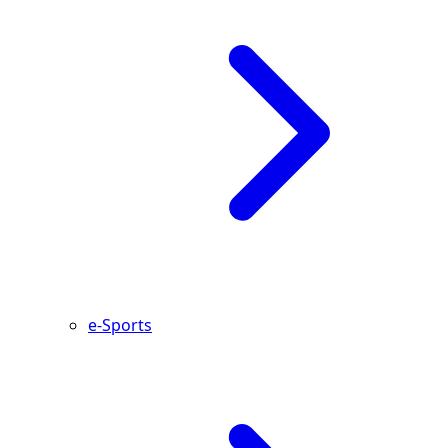
e-Sports