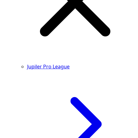
Jupiler Pro League