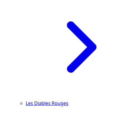
Les Diables Rouges