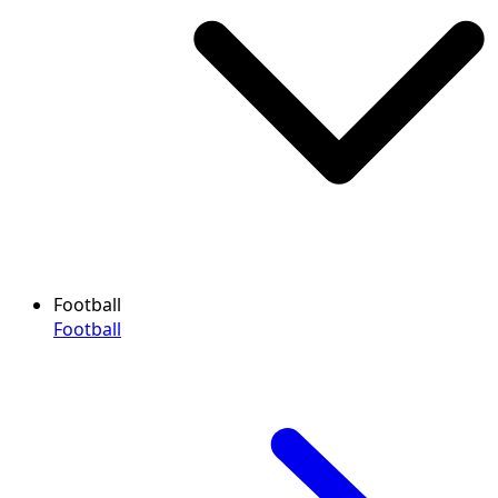
Football
Football