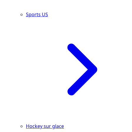
Sports US
Hockey sur glace