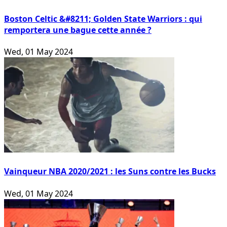
Boston Celtic &#8211; Golden State Warriors : qui
remportera une bague cette année ?
Wed, 01 May 2024
Vainqueur NBA 2020/2021 : les Suns contre les Bucks
Wed, 01 May 2024