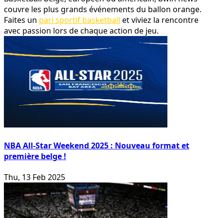
couvre les plus grands événements du ballon orange.
Faites un
pari sportif basketball
et viviez la rencontre
avec passion lors de chaque action de jeu.
NBA All-Star Weekend 2025 : Nouveau format et
première belge !
Thu, 13 Feb 2025