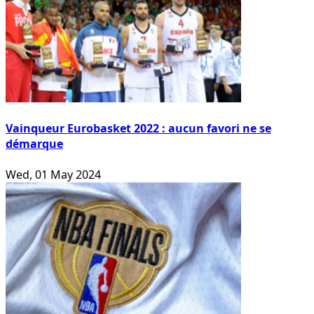
Vainqueur Eurobasket 2022 : aucun favori ne se
démarque
Wed, 01 May 2024