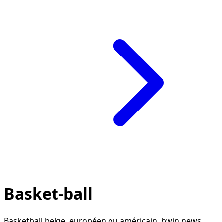
Basket-ball
Basketball belge, européen ou américain, bwin news