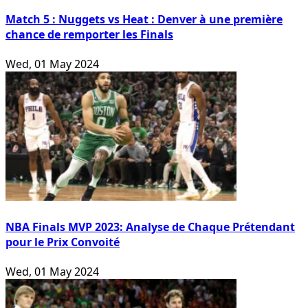
Match 5 : Nuggets vs Heat : Denver à une première
chance de remporter les Finals
Wed, 01 May 2024
NBA Finals MVP 2023: Analyse de Chaque Prétendant
pour le Prix Convoité
Wed, 01 May 2024