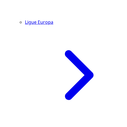
Ligue Europa