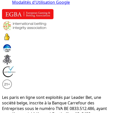
Modalités d'Utilisation Google
Les paris en ligne sont exploités par Leader Bet, une
société belge, inscrite à la Banque Carrefour des
Entreprises sous le numéro TVA BE 0833.512.486, ayant