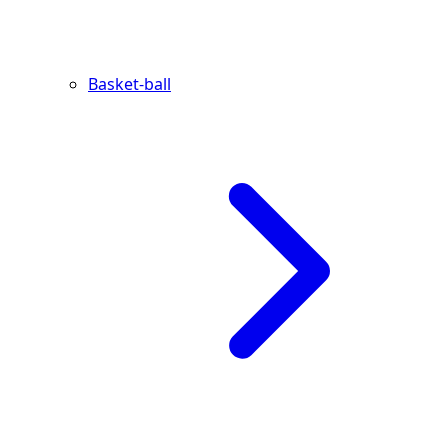
Basket-ball