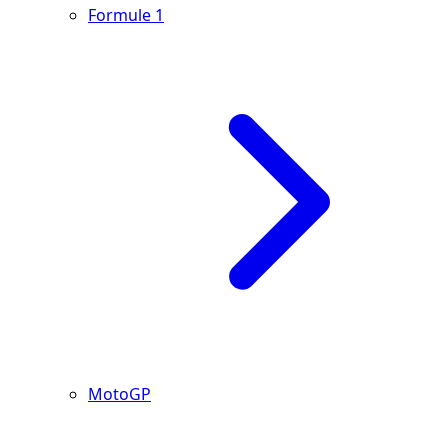
Formule 1
MotoGP