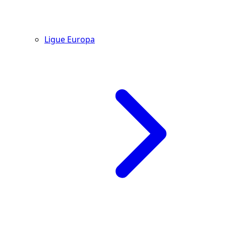
Ligue Europa