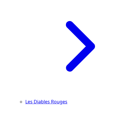
Les Diables Rouges