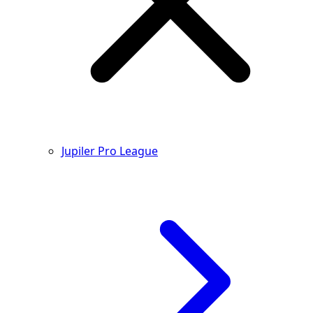
Jupiler Pro League