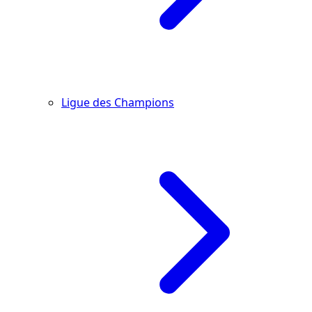
Ligue des Champions