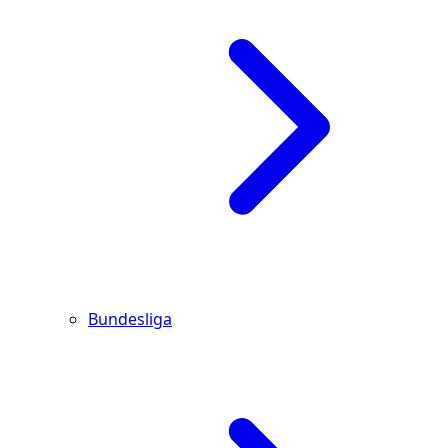
Bundesliga