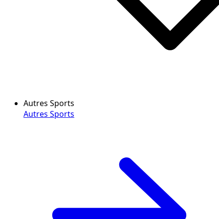
Autres Sports
Autres Sports