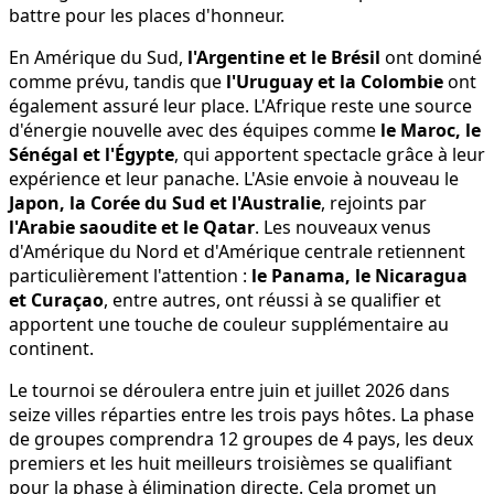
battre pour les places d'honneur.
En Amérique du Sud,
l'Argentine et le Brésil
ont dominé
comme prévu, tandis que
l'Uruguay et la Colombie
ont
également assuré leur place. L'Afrique reste une source
d'énergie nouvelle avec des équipes comme
le Maroc, le
Sénégal et l'Égypte
, qui apportent spectacle grâce à leur
expérience et leur panache. L'Asie envoie à nouveau le
Japon, la Corée du Sud et l'Australie
, rejoints par
l'Arabie saoudite et le Qatar
. Les nouveaux venus
d'Amérique du Nord et d'Amérique centrale retiennent
particulièrement l'attention :
le Panama, le Nicaragua
et Curaçao
, entre autres, ont réussi à se qualifier et
apportent une touche de couleur supplémentaire au
continent.
Le tournoi se déroulera entre juin et juillet 2026 dans
seize villes réparties entre les trois pays hôtes. La phase
de groupes comprendra 12 groupes de 4 pays, les deux
premiers et les huit meilleurs troisièmes se qualifiant
pour la phase à élimination directe. Cela promet un