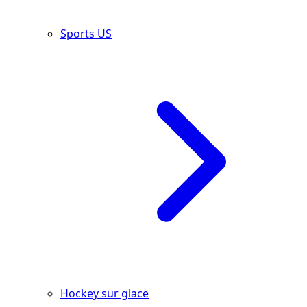
Sports US
Hockey sur glace