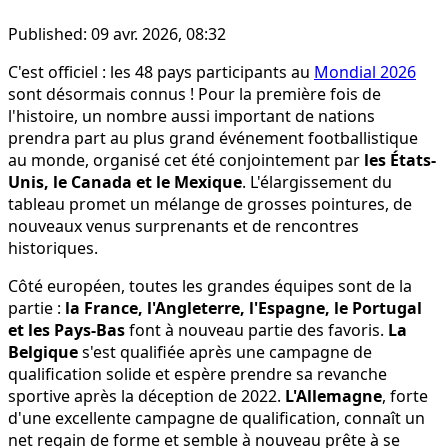
Published:
09 avr. 2026, 08:32
C'est officiel : les 48 pays participants au
Mondial 2026
sont désormais connus ! Pour la première fois de
l'histoire, un nombre aussi important de nations
prendra part au plus grand événement footballistique
au monde, organisé cet été conjointement par
les États-
Unis, le Canada et le Mexique
. L'élargissement du
tableau promet un mélange de grosses pointures, de
nouveaux venus surprenants et de rencontres
historiques.
Côté européen, toutes les grandes équipes sont de la
partie :
la France, l'Angleterre, l'Espagne, le Portugal
et les Pays-Bas
font à nouveau partie des favoris.
La
Belgique
s'est qualifiée après une campagne de
qualification solide et espère prendre sa revanche
sportive après la déception de 2022.
L'Allemagne
, forte
d'une excellente campagne de qualification, connaît un
net regain de forme et semble à nouveau prête à se