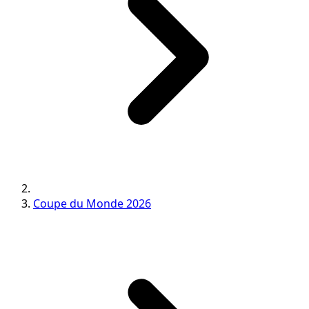
Coupe du Monde 2026