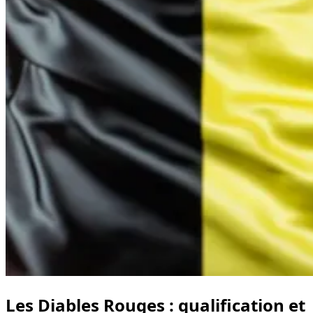
Les Diables Rouges : qualification et