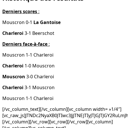
Derniers scores
:
Mouscron 0-1
La Gantoise
Charleroi
3-1 Beerschot
Derniers face-à-face
:
Mouscron 1-1 Charleroi
Charleroi
1-0 Mouscron
Mouscron
3-0 Charleroi
Charleroi
3-1 Mouscron
Mouscron 1-1 Charleroi
[/vc_column_text][/vc_column][vc_column width= »1/4″]
[vc_raw_js]JTNDc2NyaXB0JTIwc3JjJTNEJTIyJTJGJTJGY2
[/vc_column][/vc_row][vc_row][/vc_row][vc_column]