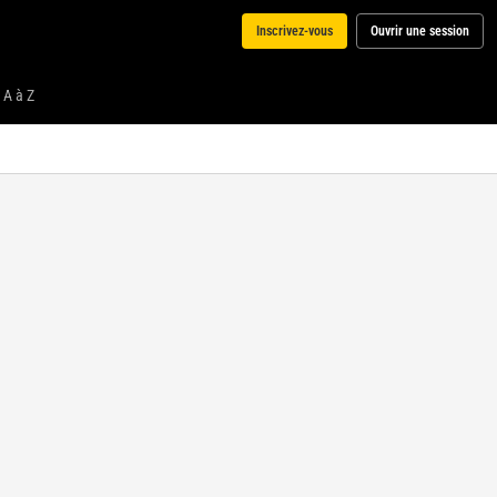
Inscrivez-vous
Ouvrir une session
 A à Z
Media
Choisissez une compétition
Choisissez
dans la liste
des
compétitions
en live pour
afficher le
media.