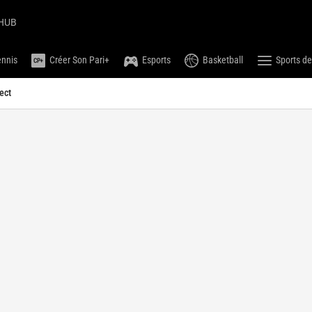
HUB
ennis
Créer Son Pari+
Esports
Basketball
Sports de
ect