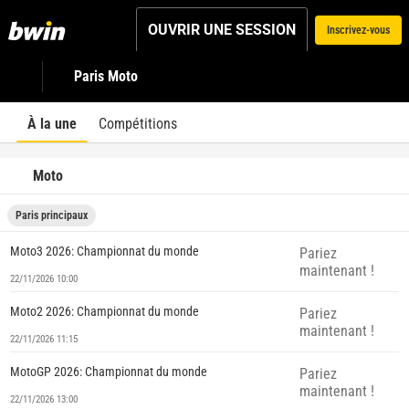
OUVRIR UNE SESSION
Inscrivez-vous
Paris Moto
À la une
Compétitions
Moto
Paris principaux
Moto3 2026: Championnat du monde
Pariez
maintenant !
22/11/2026 10:00
Moto2 2026: Championnat du monde
Pariez
maintenant !
22/11/2026 11:15
MotoGP 2026: Championnat du monde
Pariez
maintenant !
22/11/2026 13:00