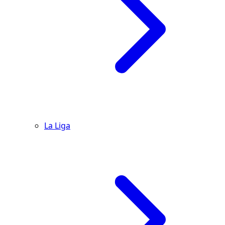
La Liga