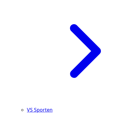
VS Sporten