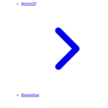
MotoGP
Basketbal