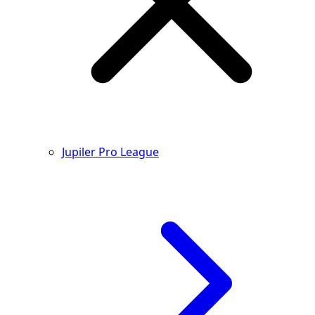
Jupiler Pro League