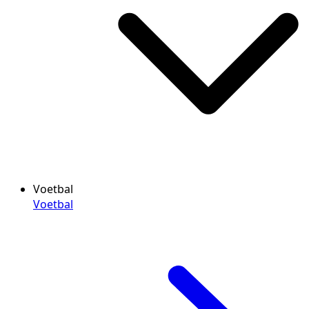
Voetbal
Voetbal