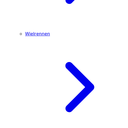
Wielrennen