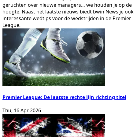
geruchten over nieuwe managers… we houden je op de
hoogte. Naast het laatste nieuws biedt bwin News je ook
interessante wedtips voor de wedstrijden in de Premier
League.
Premier League: De laatste rechte lijn richting titel
Thu, 16 Apr 2026