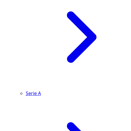
Serie A