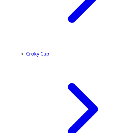
Croky Cup