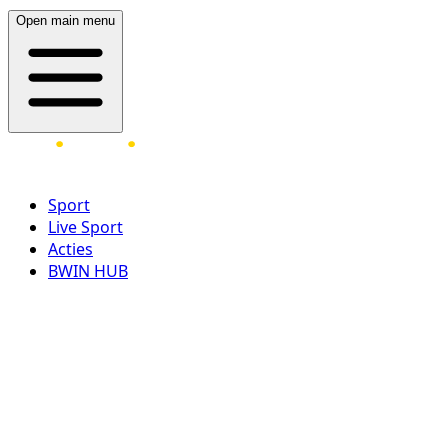
Open main menu
Sport
Live Sport
Acties
BWIN HUB
LOG IN
REGISTREER