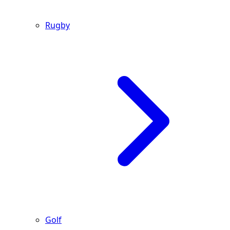
Rugby
Golf