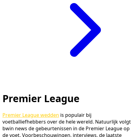
Premier League
Premier League wedden
is populair bij
voetballiefhebbers over de hele wereld. Natuurlijk volgt
bwin news de gebeurtenissen in de Premier League op
de voet. Voorbeschouwingen, interviews, de laatste