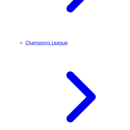
Champions League