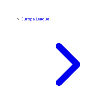
Europa League