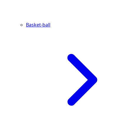
Basket-ball