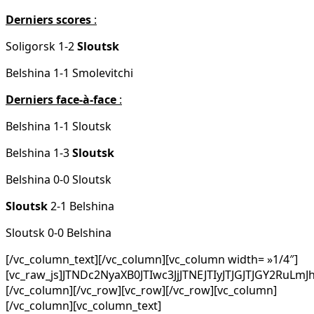
Derniers scores
:
Soligorsk 1-2
Sloutsk
Belshina 1-1 Smolevitchi
Derniers face-à-face
:
Belshina 1-1 Sloutsk
Belshina 1-3
Sloutsk
Belshina 0-0 Sloutsk
Sloutsk
2-1 Belshina
Sloutsk 0-0 Belshina
[/vc_column_text][/vc_column][vc_column width= »1/4″]
[vc_raw_js]JTNDc2NyaXB0JTIwc3JjJTNEJTIyJTJGJTJGY2
[/vc_column][/vc_row][vc_row][/vc_row][vc_column]
[/vc_column][vc_column_text]