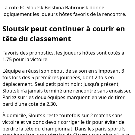
La cote FC Sloutsk Belshina Babrouïsk donne
logiquement les joueurs hôtes favoris de la rencontre.
Sloutsk peut continuer à courir en
tête du classement
Favoris des pronostics, les joueurs hôtes sont cotés à
1.75 pour la victoire.
L’équipe a réussi son début de saison en s’imposant 3
fois lors des 5 premières journées, dont 2 fois en
déplacement. Seul petit point noir : jusqu’à présent,
Sloutsk n’a jamais terminé une rencontre sans encaisser.
Pariez sur ‘les deux équipes marquent’ en vue de tirer
parti d’une cote de 2.30.
À domicile, Sloutsk reste toutefois sur 2 matchs sans
victoire et va donc devoir corriger le tir pour éviter de
perdre la tête du championnat. Dans les paris sportifs