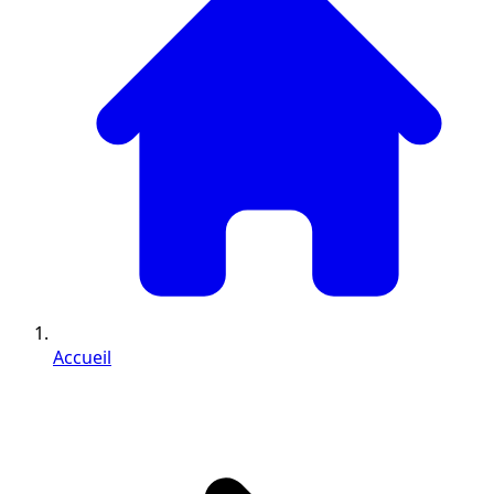
Accueil