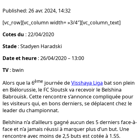
Published:
26 avr. 2024, 14:32
[vc_row][vc_column width= »3/4″][vc_column_text]
Cotes du
: 22/04/2020
Stade
: Stadyen Haradski
Date et heure
: 26/04/2020 – 13:00
TV
: bwin
ème
Alors que la 6
journée de
Visshaya Liga
bat son plein
en Biélorussie, le FC Sloutsk va recevoir le Belshina
Babrouïsk. Cette rencontre s’annonce compliquée pour
les visiteurs qui, en bons derniers, se déplacent chez le
leader du championnat.
Belshina n’a d’ailleurs gagné aucun des 5 derniers face-à-
face et n’a jamais réussi à marquer plus d’un but. Une
rencontre avec moins de 2,5 buts est cotée à 1.55.