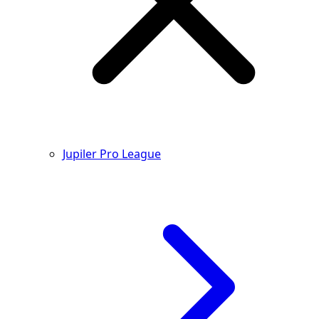
Jupiler Pro League