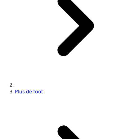
Plus de foot