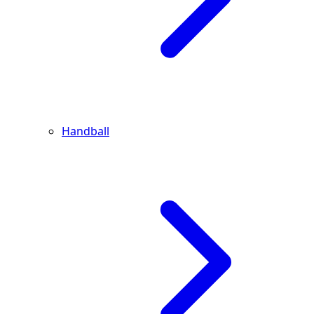
Handball