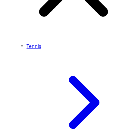
Tennis