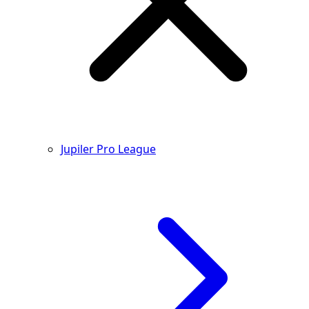
Jupiler Pro League