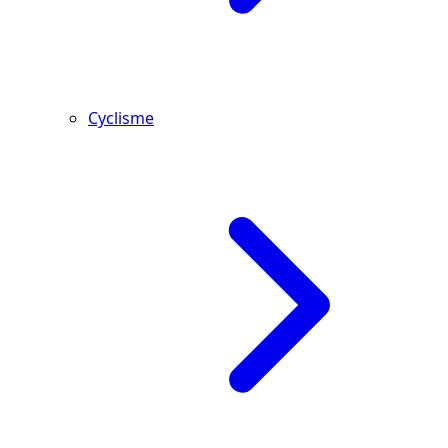
Cyclisme