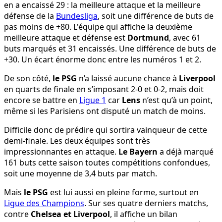
en a encaissé 29 : la meilleure attaque et la meilleure
défense de la
Bundesliga
, soit une différence de buts de
pas moins de +80. L'équipe qui affiche la deuxième
meilleure attaque et défense est
Dortmund
, avec 61
buts marqués et 31 encaissés. Une différence de buts de
+30. Un écart énorme donc entre les numéros 1 et 2.
De son côté,
le PSG
n’a laissé aucune chance à
Liverpool
en quarts de finale en s’imposant 2-0 et 0-2, mais doit
encore se battre en
Ligue 1
car
Lens
n’est qu’à un point,
même si les Parisiens ont disputé un match de moins.
Difficile donc de prédire qui sortira vainqueur de cette
demi-finale. Les deux équipes sont très
impressionnantes en attaque.
Le Bayern
a déjà marqué
161 buts cette saison toutes compétitions confondues,
soit une moyenne de 3,4 buts par match.
Mais
le PSG
est lui aussi en pleine forme, surtout en
Ligue des Champions
. Sur ses quatre derniers matchs,
contre
Chelsea et Liverpool
, il affiche un bilan