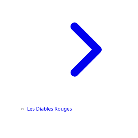
Les Diables Rouges