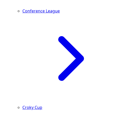
Conference League
Croky Cup