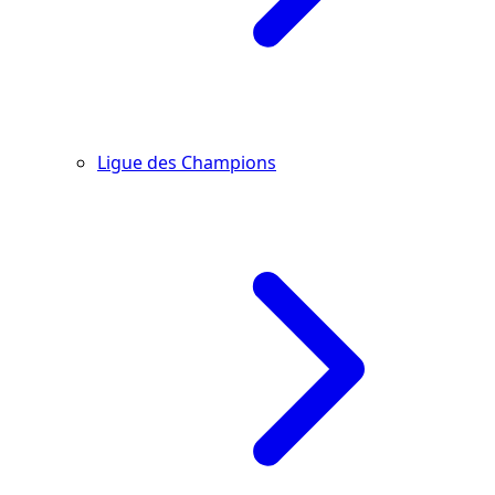
Ligue des Champions