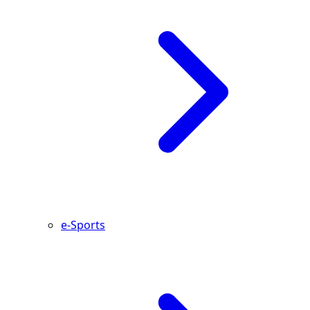
e-Sports