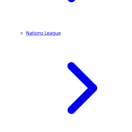
Nations League