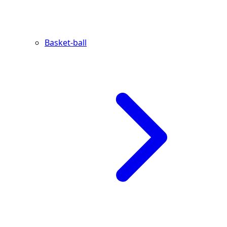
Basket-ball