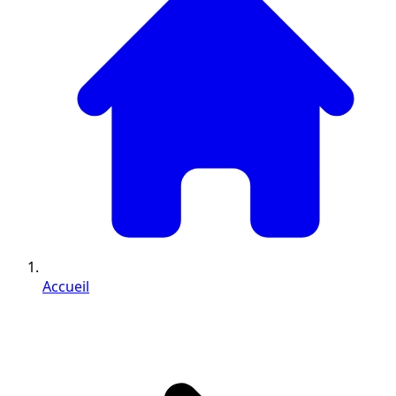
Accueil