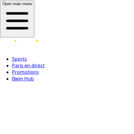
Open main menu
Sports
Paris en direct
Promotions
Bwin Hub
Ouvrir une session
Inscrivez-vous