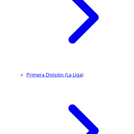
Primera División (La Liga)