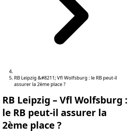
RB Leipzig &#8211; Vfl Wolfsburg : le RB peut-il
assurer la 2ème place ?
RB Leipzig – Vfl Wolfsburg :
le RB peut-il assurer la
2ème place ?