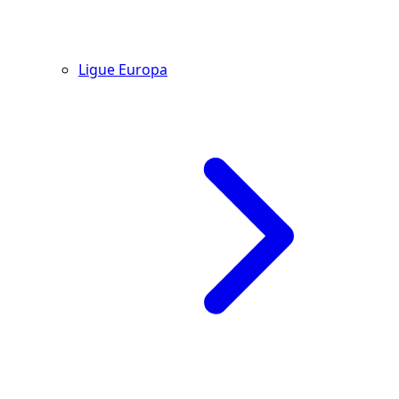
Ligue Europa