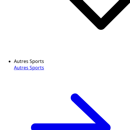
Autres Sports
Autres Sports