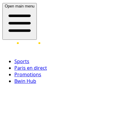
Open main menu
Sports
Paris en direct
Promotions
Bwin Hub
Ouvrir une session
Inscrivez-vous