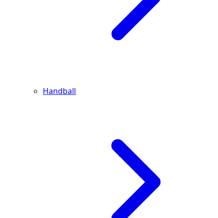
Handball