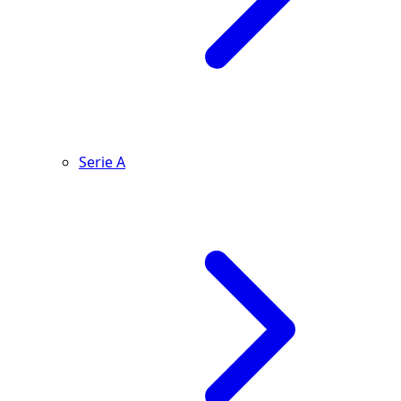
Serie A