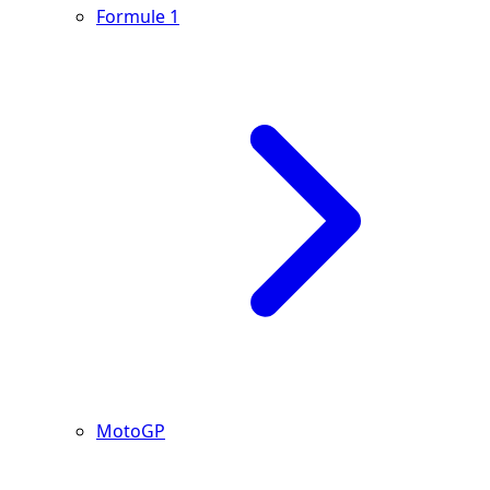
Formule 1
MotoGP