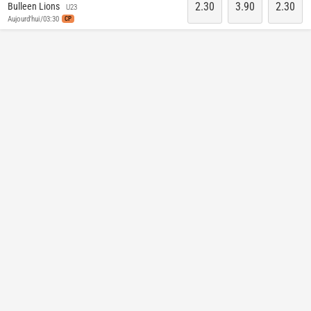
2.30
3.90
2.30
Bulleen Lions
U23
Aujourd'hui/03:30
CP