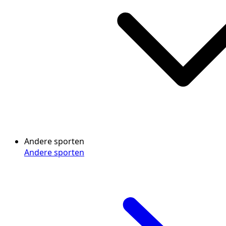
Andere sporten
Andere sporten