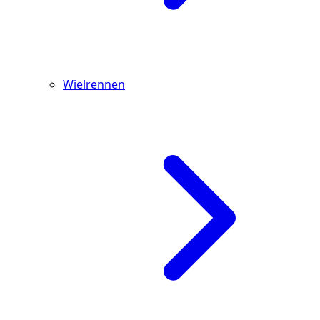
Wielrennen