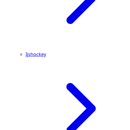
Ijshockey