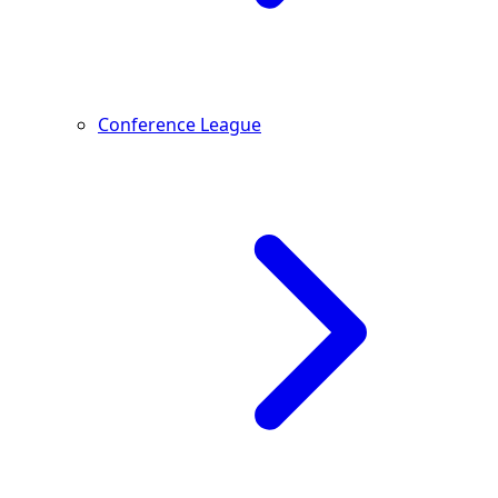
Conference League