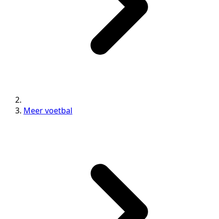
Meer voetbal