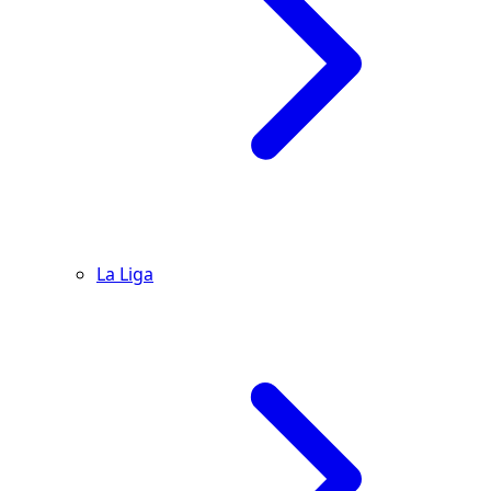
La Liga