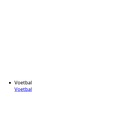
Voetbal
Voetbal