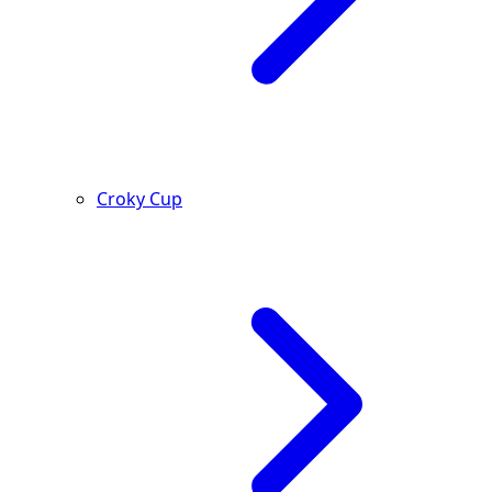
Croky Cup