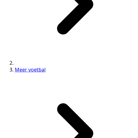
Meer voetbal