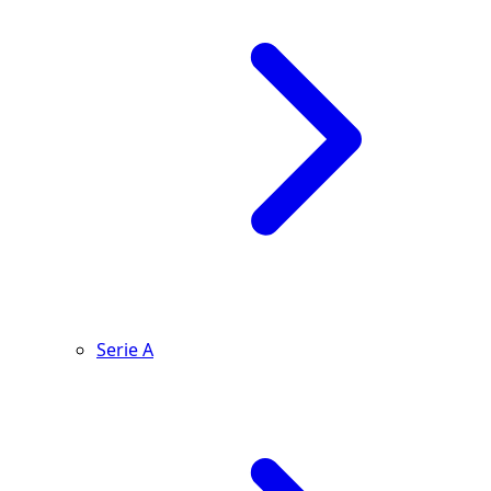
Serie A