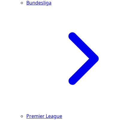
Bundesliga
Premier League