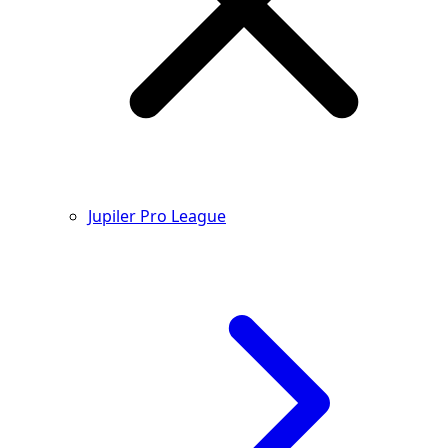
Jupiler Pro League