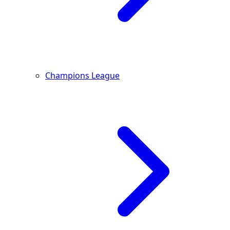
Champions League