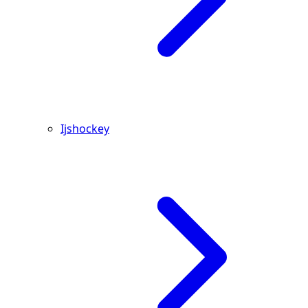
Ijshockey