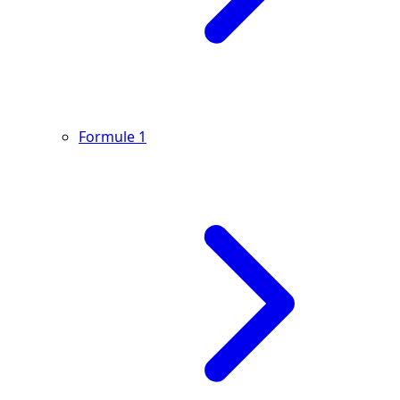
Formule 1