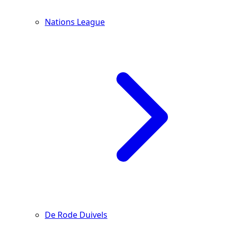
Nations League
De Rode Duivels