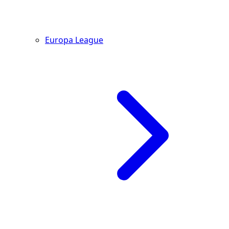
Europa League