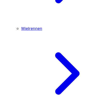
Wielrennen