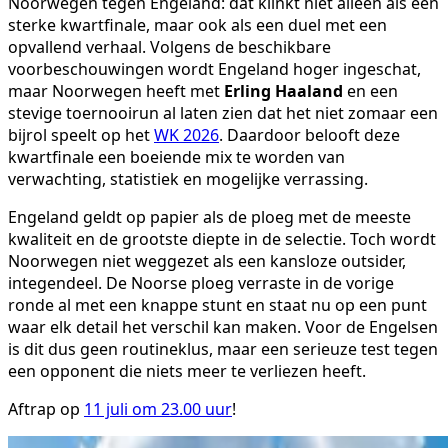
Noorwegen tegen Engeland: dat klinkt niet alleen als een
sterke kwartfinale, maar ook als een duel met een
opvallend verhaal. Volgens de beschikbare
voorbeschouwingen wordt Engeland hoger ingeschat,
maar Noorwegen heeft met
Erling Haaland
en een
stevige toernooirun al laten zien dat het niet zomaar een
bijrol speelt op het
WK 2026
. Daardoor belooft deze
kwartfinale een boeiende mix te worden van
verwachting, statistiek en mogelijke verrassing.
Engeland geldt op papier als de ploeg met de meeste
kwaliteit en de grootste diepte in de selectie. Toch wordt
Noorwegen niet weggezet als een kansloze outsider,
integendeel. De Noorse ploeg verraste in de vorige
ronde al met een knappe stunt en staat nu op een punt
waar elk detail het verschil kan maken. Voor de Engelsen
is dit dus geen routineklus, maar een serieuze test tegen
een opponent die niets meer te verliezen heeft.
Aftrap op
11 juli om 23.00 uur
!