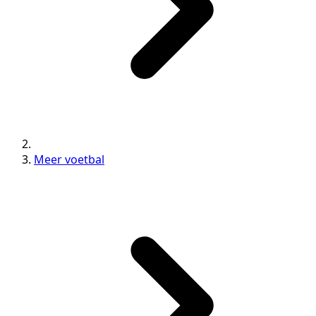
Meer voetbal