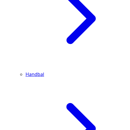
Handbal