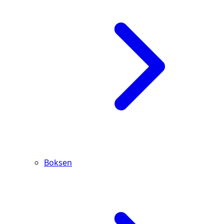
Boksen