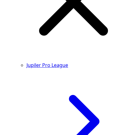
Jupiler Pro League