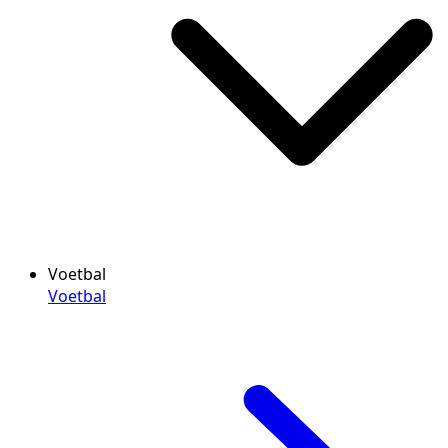
Voetbal
Voetbal