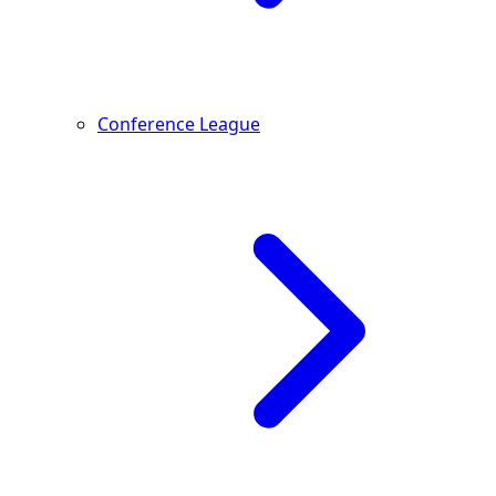
Conference League