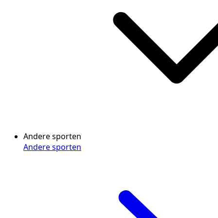
Andere sporten
Andere sporten