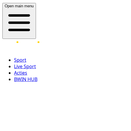
Open main menu
Sport
Live Sport
Acties
BWIN HUB
LOG IN
REGISTREER