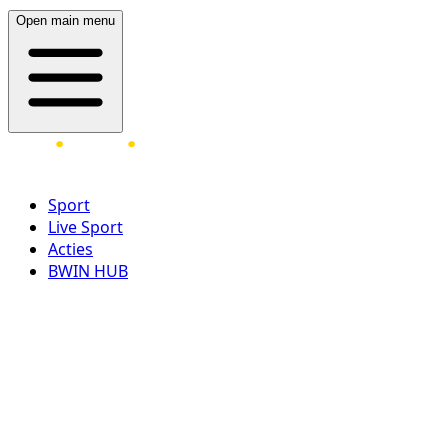
Open main menu
Sport
Live Sport
Acties
BWIN HUB
LOG IN
REGISTREER