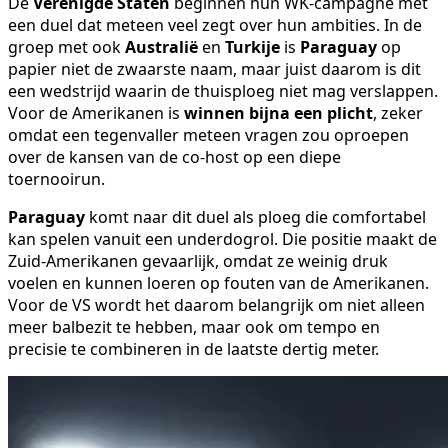
De
Verenigde Staten
beginnen hun WK-campagne met
een duel dat meteen veel zegt over hun ambities. In de
groep met ook
Australië
en
Turkije
is
Paraguay
op
papier niet de zwaarste naam, maar juist daarom is dit
een wedstrijd waarin de thuisploeg niet mag verslappen.
Voor de Amerikanen is
winnen bijna een plicht
, zeker
omdat een tegenvaller meteen vragen zou oproepen
over de kansen van de co-host op een diepe
toernooirun.
Paraguay
komt naar dit duel als ploeg die comfortabel
kan spelen vanuit een underdogrol. Die positie maakt de
Zuid-Amerikanen gevaarlijk, omdat ze weinig druk
voelen en kunnen loeren op fouten van de Amerikanen.
Voor de VS wordt het daarom belangrijk om niet alleen
meer balbezit te hebben, maar ook om tempo en
precisie te combineren in de laatste dertig meter.