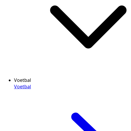
Voetbal
Voetbal