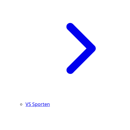
VS Sporten