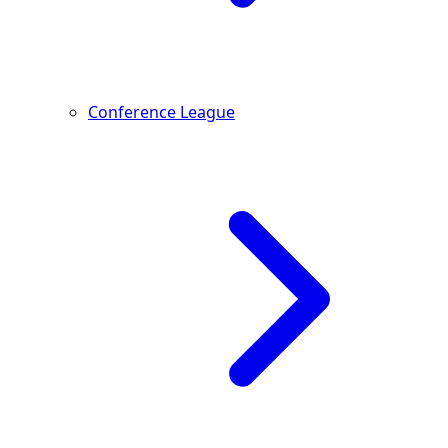
Conference League