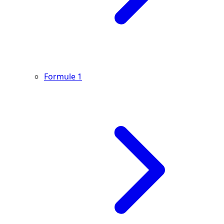
Formule 1