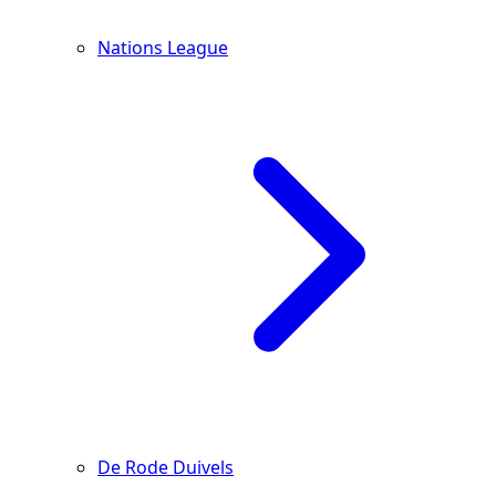
Nations League
De Rode Duivels