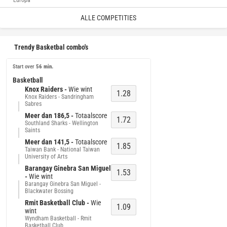
Europa
ALLE COMPETITIES
Trendy Basketbal combo's
Start over 
56 min.
Basketball
Knox Raiders -
Wie wint
1.28
Knox Raiders - Sandringham
Sabres
Meer dan 186,5 -
Totaalscore
1.72
Southland Sharks - Wellington
Saints
Meer dan 141,5 -
Totaalscore
1.85
Taiwan Bank - National Taiwan
University of Arts
Barangay Ginebra San Miguel
1.53
-
Wie wint
Barangay Ginebra San Miguel -
Blackwater Bossing
Rmit Basketball Club -
Wie
1.09
wint
Wyndham Basketball - Rmit
Basketball Club