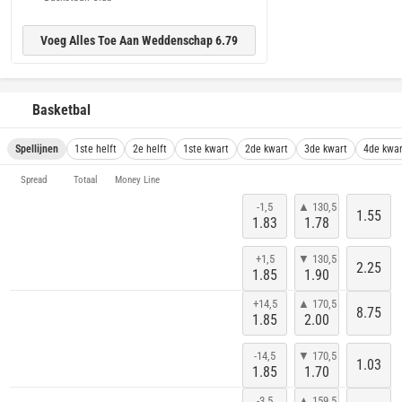
Voeg Alles Toe Aan Weddenschap 6.79
Basketbal
Spellijnen
1ste helft
2e helft
1ste kwart
2de kwart
3de kwart
4de kwar
Spread
Totaal
Money Line
-1,5
▲ 130,5
1.55
1.83
1.78
+1,5
▼ 130,5
2.25
1.85
1.90
+14,5
▲ 170,5
8.75
1.85
2.00
-14,5
▼ 170,5
1.03
1.85
1.70
-3,5
▲ 159,5