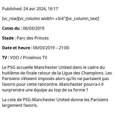
Published:
24 avr. 2024, 16:17
[vc_row][vc_column width= »3/4″][vc_column_text]
Cotes du
: 06/03/2019
Stade
: Parc des Princes
Date et heure
: 06/03/2019 – 21:00
TV
: VOO / Proximus TV
Le PSG accueille Manchester United dans le cadre du
huitième de finale retour de la Ligue des Champions. Les
Parisiens s’étaient imposés alors qu’ils ne partaient pas
favoris pour cette rencontre. Manchester pourra-t-il
surprendre une équipe au top de sa forme ?
La cote de PSG-Manchester United donne les Parisiens
largement favoris.