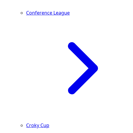
Conference League
Croky Cup