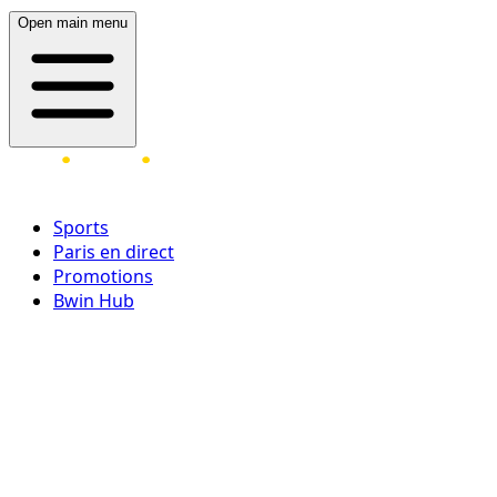
Open main menu
Sports
Paris en direct
Promotions
Bwin Hub
Ouvrir une session
Inscrivez-vous