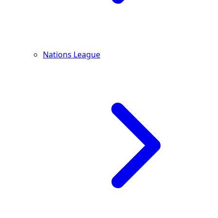
Nations League