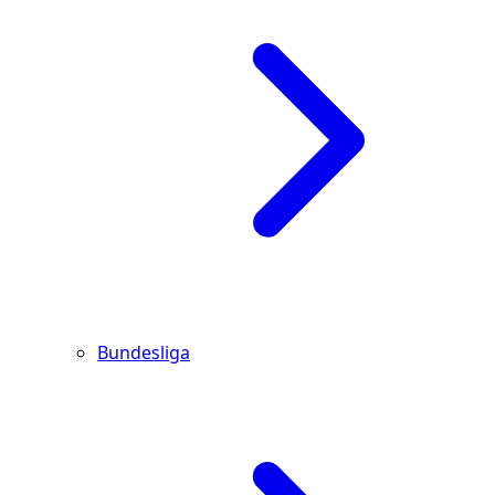
Bundesliga