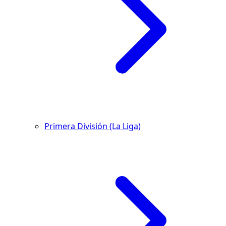
Primera División (La Liga)