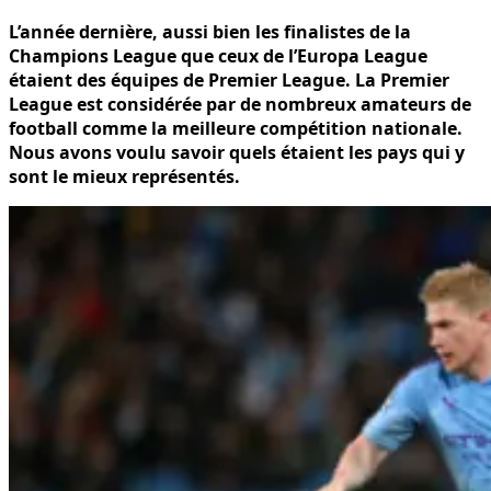
L’année dernière, aussi bien les finalistes de la
Champions League que ceux de l’Europa League
étaient des équipes de Premier League. La Premier
League est considérée par de nombreux amateurs de
football comme la meilleure compétition nationale.
Nous avons voulu savoir quels étaient les pays qui y
sont le mieux représentés.