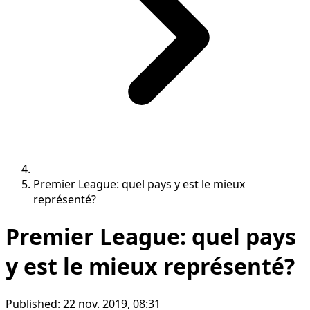
Premier League: quel pays y est le mieux
représenté?
Premier League: quel pays
y est le mieux représenté?
Published:
22 nov. 2019, 08:31