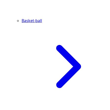
Basket-ball