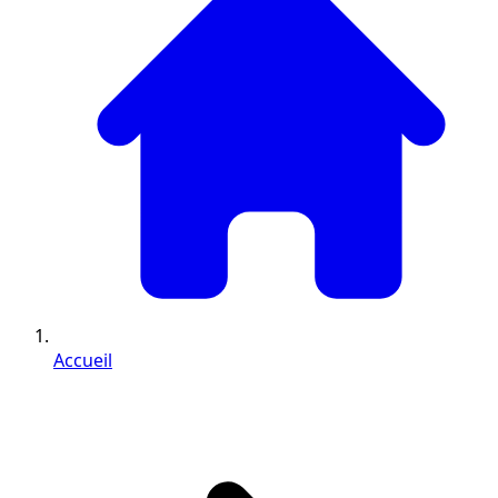
Accueil