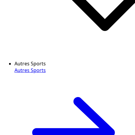
Autres Sports
Autres Sports