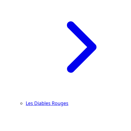
Les Diables Rouges