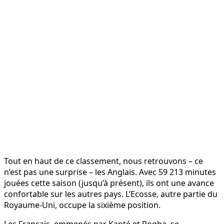
Tout en haut de ce classement, nous retrouvons – ce
n’est pas une surprise – les Anglais. Avec 59 213 minutes
jouées cette saison (jusqu’à présent), ils ont une avance
confortable sur les autres pays. L’Ecosse, autre partie du
Royaume-Uni, occupe la sixième position.