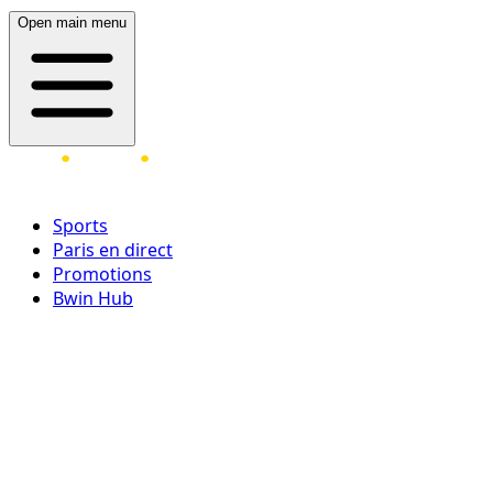
Open main menu
Sports
Paris en direct
Promotions
Bwin Hub
Ouvrir une session
Inscrivez-vous