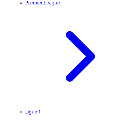
Premier League
Ligue 1