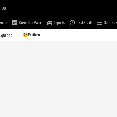
HUB
ennis
Créer Son Pari+
Esports
Basketball
Sports de
En direct
39
Équipes
Compétitions
Amérique du Sud
Copa Libertadores