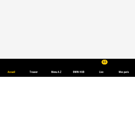
65
Accueil
Trouver
Menu A-Z
BWIN HUB
Live
Mes paris