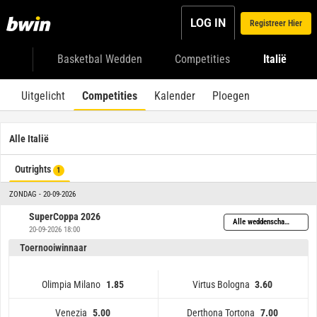
LOG IN
Registreer Hier
Basketbal Wedden
Competities
Italië
Uitgelicht
Competities
Kalender
Ploegen
Alle Italië
Outrights
1
ZONDAG - 20-09-2026
SuperCoppa 2026
Alle weddenschappen
20-09-2026 18:00
Toernooiwinnaar
Olimpia Milano
Virtus Bologna
1.85
3.60
Venezia
Derthona Tortona
5.00
7.00