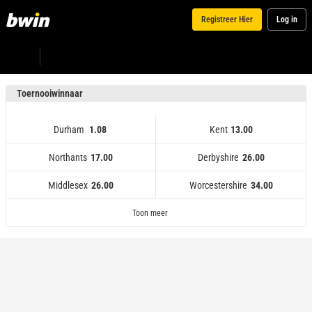
Registreer Hier
Log in
Toernooiwinnaar
Durham
Kent
1.08
13.00
Northants
Derbyshire
17.00
26.00
Middlesex
Worcestershire
26.00
34.00
Lancashire
Middlesex
Northants
Durham
1.08
17.00
26.00
51.00
Gloucestershire
Worcestershire
Derbyshire
Kent
13.00
26.00
501.00
34.00
Toon meer