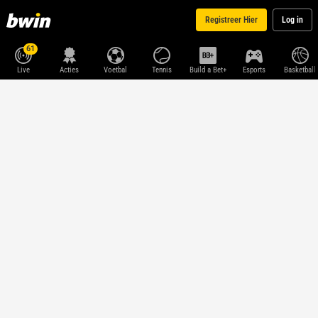
Registreer Hier
Log in
61
Live
Acties
Voetbal
Tennis
Build a Bet+
Esports
Basketball