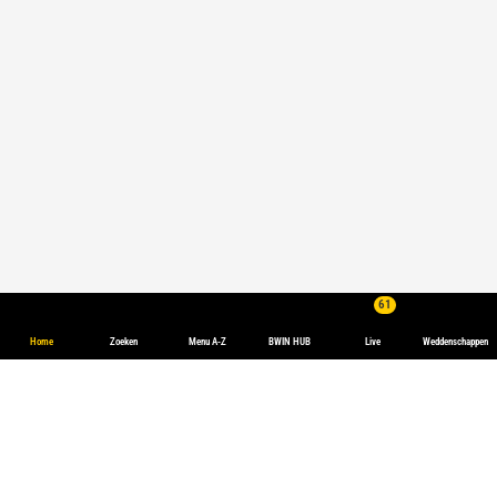
61
Home
Zoeken
Menu A-Z
BWIN HUB
Live
Weddenschappen