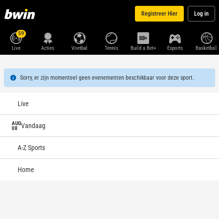
Registreer Hier
Log in
59
Live
Acties
Voetbal
Tennis
Build a Bet+
Esports
Basketball
Sorry, er zijn momenteel geen evenementen beschikbaar voor deze sport.
Live
AUG
Vandaag
08
A-Z Sports
Home