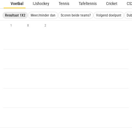
Voetbal
IJshockey
Tennis
Tafeltennis
Cricket
CS
Resultaat 1X2
Meer/minder dan
Scoren beide teams?
Volgend doelpunt
Dub
1
X
2