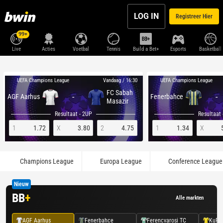
LOG IN
Registreer Hier
99+
Live
Acties
Voetbal
Tennis
Build a Bet+
Esports
Basketball
UEFA Champions League
UEFA Champions League
Vandaag / 16:30
FC Sabah
-
-
AGF Aarhus
Fenerbahce
Masazir
Resultaat - 2UP
Resultaat 
1
1.72
X
3.80
2
4.75
1
1.34
X
Champions League
Europa League
Conference League
Nieuw
BB
+
Alle markten
AGF Aarhus
Fenerbahce
Ferencvarosi TC
KuPS