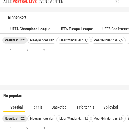
ALLE
VOETBAL LIVE
EVENEMENTEN
25
Binnenkort
UEFA Champions League
UEFA Europa League
UEFA Conferenc
Resultaat 1X2
Meer/minder dan
Meer/Minder dan 1,5
Meer/Minder dan 2,5
1
X
2
Nu populair
Voetbal
Tennis
Basketbal
Tafeltennis
Volleybal
Resultaat 1X2
Meer/minder dan
Meer/Minder dan 1,5
Meer/Minder dan 2,5
1
X
2