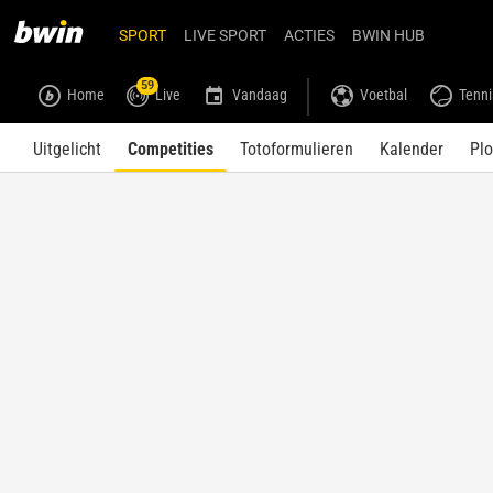
SPORT
LIVE SPORT
ACTIES
BWIN HUB
59
Home
Live
Vandaag
Voetbal
Tenni
Uitgelicht
Competities
Totoformulieren
Kalender
Pl
Topcompetities
Voetbal Wedde
J
u
2
Alle Noorwegen
p
B
il
e
e
l
S
Wedstrijden
Outrigh
8
r
g
e
P
i
ri
It
Sorteren
weds
tijd
R
r
ë
e
a
op
trijd
o
A
li
P
L
ë
r
NOORWEGEN | ELITESERIEN
1
X
2
e
e
E
a
Sandefjord Fotball
m
n
g
2.05
3.
i
KFUM Oslo
g
B
u
e
e
u
Morgen / 17:00
BB
1