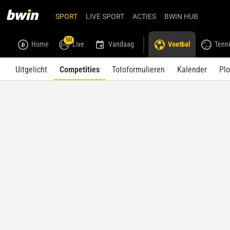
SPORT
LIVE SPORT
ACTIES
BWIN HUB
50
Home
Live
Vandaag
Voetbal
Tenni
Uitgelicht
Competities
Totoformulieren
Kalender
Pl
Topcompetities
Voetbal Wedde
J
u
1
p
B
il
e
e
l
S
r
g
e
P
i
ri
It
r
ë
e
a
o
A
li
P
L
ë
r
e
e
E
a
m
n
g
i
g
B
u
e
e
u