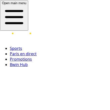
Open main menu
Sports
Paris en direct
Promotions
Bwin Hub
Ouvrir une session
Inscrivez-vous