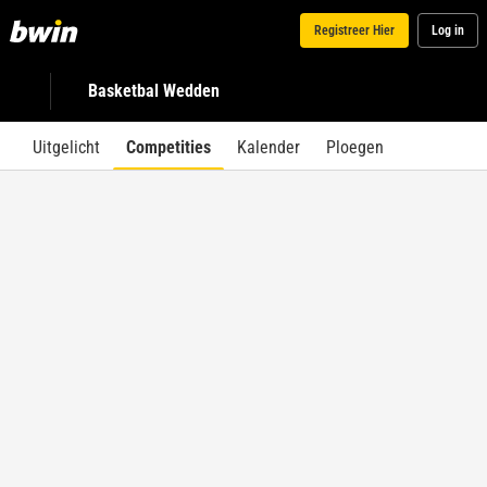
Registreer Hier
Log in
Basketbal Wedden
Uitgelicht
Competities
Kalender
Ploegen