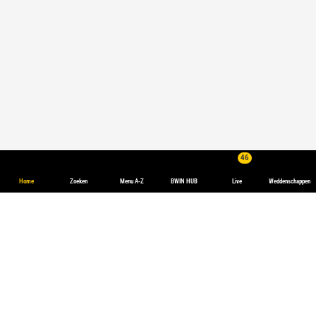
46
Home
Zoeken
Menu A-Z
BWIN HUB
Live
Weddenschappen